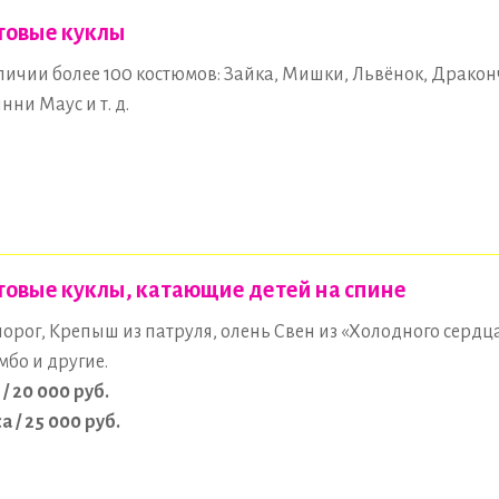
товые куклы
личии более 100 костюмов: Зайка, Мишки, Львёнок, Драко
нни Маус и т. д.
товые куклы, катающие детей на спине
орог, Крепыш из патруля, олень Свен из «Холодного сердца
бо и другие.
 / 20
000 руб.
а / 25
000 руб.