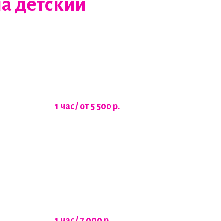
на детский
1 час / от 5 500
р.
1 час / 7 000
р.