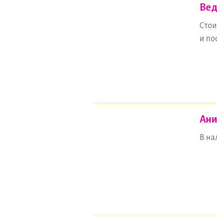
Вед
Стои
и по
Ани
В на