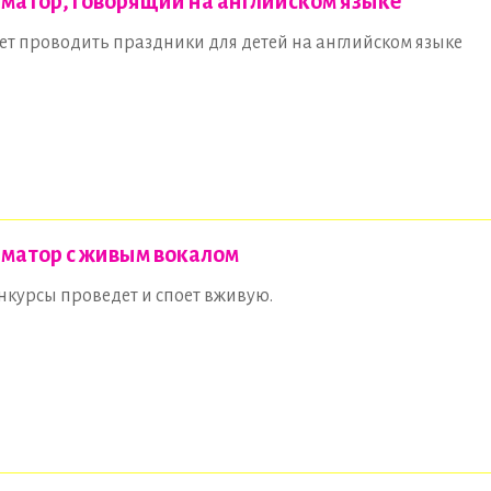
матор, говорящий на английском языке
т проводить праздники для детей на английском языке
матор с живым вокалом
нкурсы проведет и споет вживую.