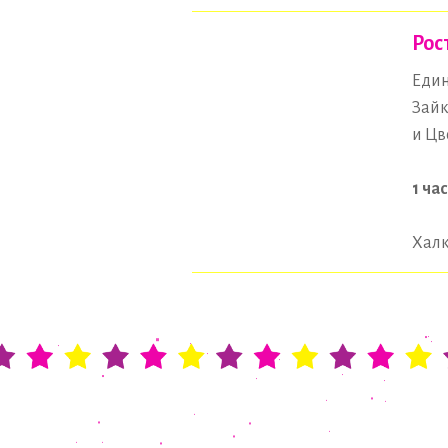
Рос
Един
Зайк
и Цв
1 час
Халк