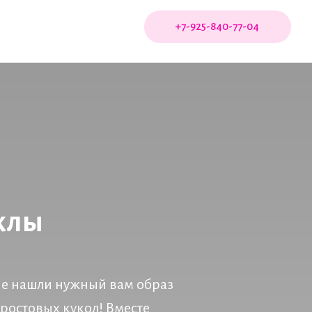
+7-925-840-77-04
клы
 не нашли нужный вам образ
 ростовых кукол! Вместе