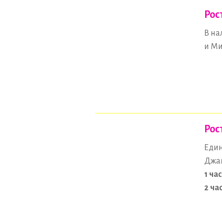
Рос
В на
и Ми
Рос
Един
Джам
1 час
2 час