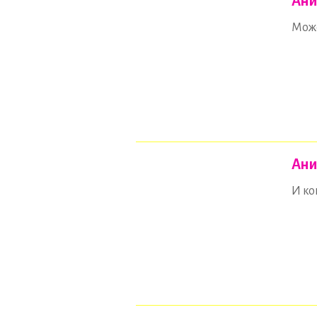
Ани
Може
Ани
И ко