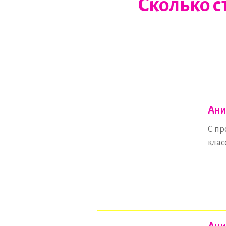
Сколько с
Ани
С пр
клас