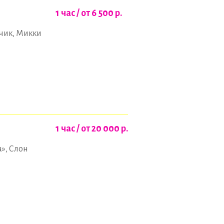
1 час / от 6 500
р.
нчик, Микки
1 час / от 20 000
р.
», Слон