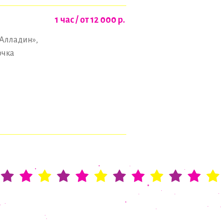
1 час / от 12 000
р.
«Алладин»,
очка