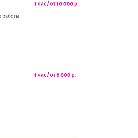
1 час / от 10 000
р.
в работы
1 час / от 6 000
р.