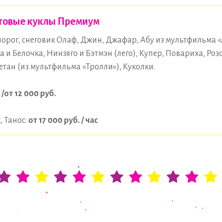
товые куклы Премиум
орог, снеговик Олаф, Джин, Джафар, Абу из мультфильма 
а и Белочка, Нинзяго и Бэтмэн (лего), Купер, Повариха, Роз
етан (из мультфильма «Тролли»), Куколки.
 /от 12
000 руб.
, Танос:
от 17
000 руб. / час