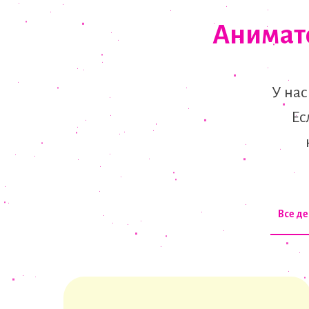
Анимато
У нас
Ес
Все д