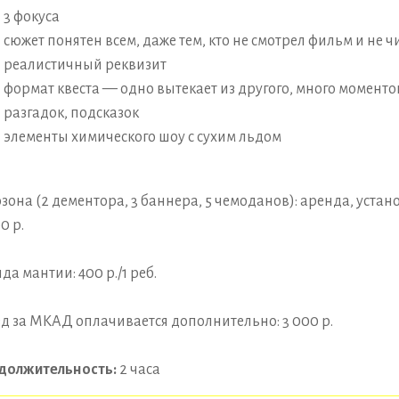
3 фокуса
сюжет понятен всем, даже тем, кто не смотрел фильм и не ч
реалистичный реквизит
формат квеста — одно вытекает из другого, много моменто
разгадок, подсказок
элементы химического шоу с сухим льдом
зона (2 дементора, 3 баннера, 5 чемоданов): аренда, устано
0 р.
да мантии: 400 р./1 реб.
д за МКАД оплачивается дополнительно: 3 000 р.
должительность:
2 часа