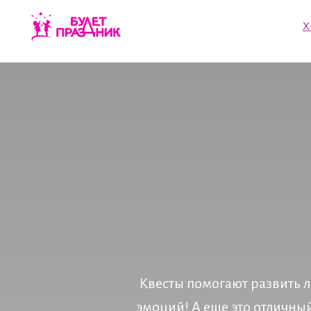
Хиты пр
Квесты помогают развить л
эмоций! А еще это отличны