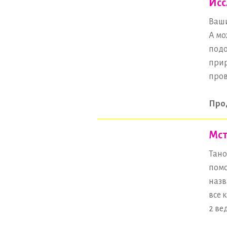
Исс
Ваши
А мо
подо
прир
пров
Про
Мст
Тано
помо
назв
все 
2 ве