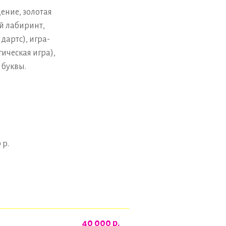
ение, золотая
й лабиринт,
дартс), игра-
ическая игра),
 буквы.
 р.
40 000
р.