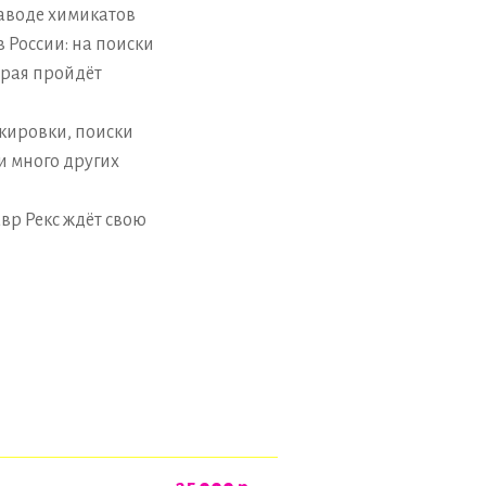
заводе химикатов
 России: на поиски
орая пройдёт
скировки, поиски
и много других
вр Рекс ждёт свою