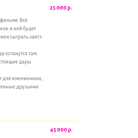
25 000
р.
фильме. Всё
ов: в ней будет
ием сыграть квест-
а останутся там.
астоящие дары
 и для именинника,
вленные друзьями
45 000
р.