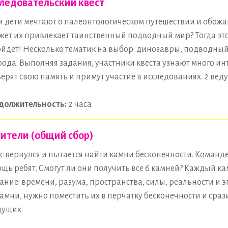
ледовательский квест
 дети мечтают о палеонтологическом путешествии и обож
жет их привлекает таинственный подводный мир? Тогда это
йдет! Несколько тематик на выбор: динозавры, подводный
ода. Выполняя задания, участники квеста узнают много ин
ерят свою память и примут участие в исследованиях. 2 вед
должительность:
2 часа
ители (общий сбор)
с вернулся и пытается найти камни бесконечности. Команд
щь ребят. Смогут ли они получить все 6 камней? Каждый ка
ание: времени, разума, пространства, силы, реальности и э
камни, нужно поместить их в перчатку бесконечности и срази
дущих.