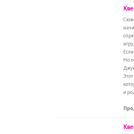
Кве
Сюже
начи
спря
игру
Если
Но е
Джун
Этот
кото
и ро
Про
Кве