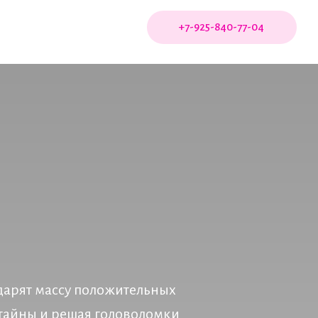
+7-925-840-77-04
 дарят массу положительных
 тайны и решая головоломки