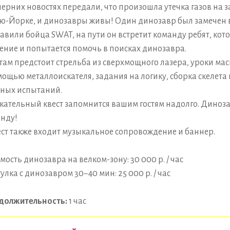
черних новостях передали, что произошла утечка газов на 
ю-Йорке, и динозавры живы! Один динозавр был замечен в
авили бойца SWAT, на пути он встретит команду ребят, кот
ение и попытается помочь в поисках динозавра.
там предстоит стрельба из сверхмощного лазера, уроки ма
мощью металлоискателя, задания на логику, сборка скелета 
ных испытаний.
кательный квест запомнится вашим гостям надолго. Диноза
нду!
ест также входит музыкальное сопровождение и баннер.
мость динозавра на велком-зону: 30 000 р. / час
улка с динозавром 30−40 мин: 25 000 р. / час
должительность:
1 час