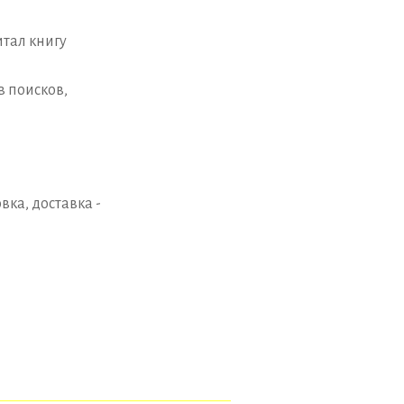
итал книгу
в поисков,
вка, доставка -