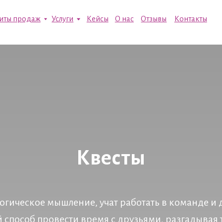
одаж
Услуги
Кейсы
О нас
Отзывы
Контакты
Квесты
огическое мышление, учат работать в команде и
й способ провести время с друзьями, разгадывая