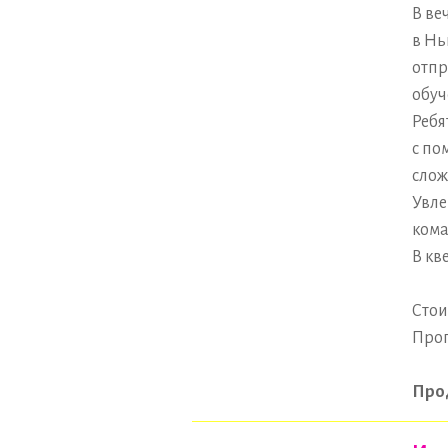
В ве
в Нь
отпр
обуч
Ребя
с по
слож
Увле
кома
В кв
Стои
Прог
Про