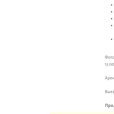
Фото
15 00
Арен
Выез
Про