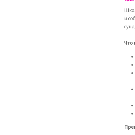
Школ
и со
сунд
Что 
Пре