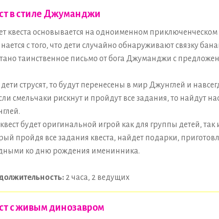
ст в стиле Джуманджи
т квеста основывается на одноименном приключенческом 
нается с того, что дети случайно обнаруживают связку банан
тано таинственное письмо от бога Джуманджи с предложен
.
 дети струсят, то будут перенесены в мир Джунглей и навсегд
сли смельчаки рискнут и пройдут все задания, то найдут н
глей.
 квест будет оригинальной игрой как для группы детей, так
рый пройдя все задания квеста, найдет подарки, пригото
дными ко дню рождения именинника.
должительность:
2 часа, 2 ведущих
ст с живым динозавром