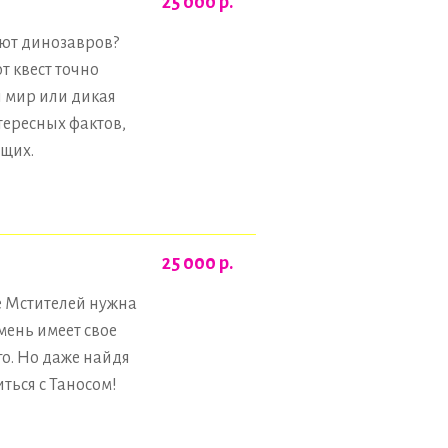
25 000
р.
ают динозавров?
т квест точно
 мир или дикая
тересных фактов,
ущих.
25 000
р.
е Мстителей нужна
мень имеет свое
го. Но даже найдя
ться с Таносом!