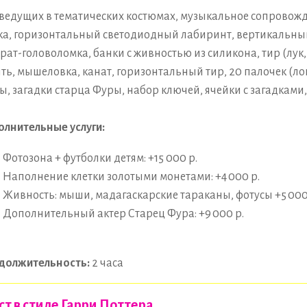
ведущих в тематических костюмах, музыкальное сопровожд
ка, горизонтальный светодиодный лабиринт, вертикальны
рат-головоломка, банки с живностью из силикона, тир (лук, 
ть, мышеловка, канат, горизонтальный тир, 20 палочек (лог
ы, загадки старца Фуры, набор ключей, ячейки с загадками,
лнительные услуги:
Фотозона + футболки детям: +15 000 р.
Наполнение клетки золотыми монетами: +4 000 р.
Живность: мыши, мадагаскарские тараканы, фотусы +5 000
Дополнительный актер Старец Фура: +9 000 р.
должительность:
2 часа
ст в стиле Гарри Поттера