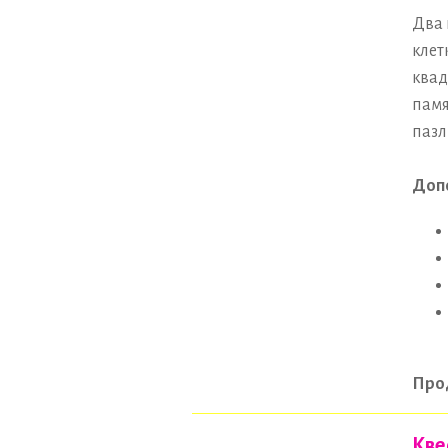
Два 
клет
квад
памя
пазл
Допо
Про
Кве