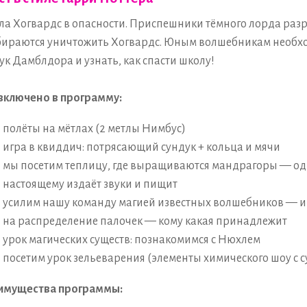
а Хогвардс в опасности. Приспешники тёмного лорда раз
бираются уничтожить Хогвардс. Юным волшебникам необх
ук Дамблдора и узнать, как спасти школу!
включено в программу:
полёты на мётлах (2 метлы Нимбус)
игра в квиддич: потрясающий сундук + кольца и мячи
мы посетим теплицу, где выращиваются мандрагоры — одн
настоящему издаёт звуки и пищит
усилим нашу команду магией известных волшебников — и
на распределение палочек — кому какая принадлежит
урок магических существ: познакомимся с Нюхлем
посетим урок зельеварения (элементы химического шоу с 
имущества программы: