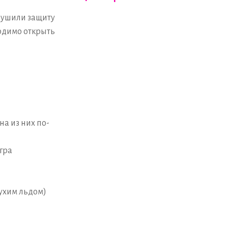
рушили защиту
одимо открыть
а из них по-
гра
сухим льдом)