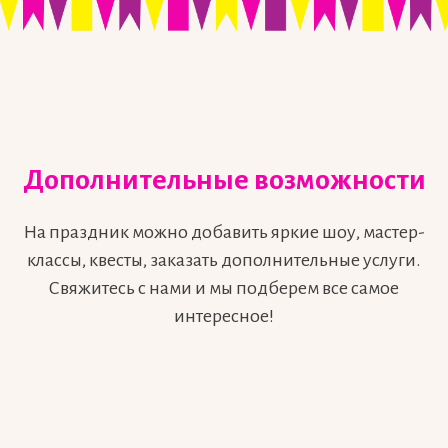
Хиты продаж:
Дополнительные возможности
Выпускной
Карапуз
Очаравательная принцесса
На праздник можно добавить яркие шоу, мастер-
Отважный супергерой
В тренде
классы, квесты, заказать дополнительные услуги.
На стиле
Праздник на природе
Свяжитесь с нами и мы подберем все самое
1 сентября
Масленица
интересное!
Новый год
Family day
Услуги:
Контакты:
Шоу и артисты
+7 (925) 840-77-04
Аниматоры
info@budetprazdnik.com
Мастер-классы
Квесты